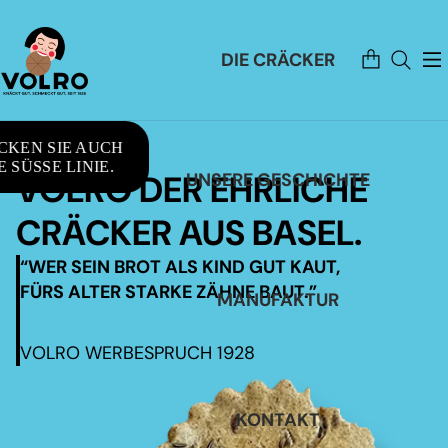
Artikel
DIE CRÄCKER
im
Warenkorb
insgesamt:
0
CKEN SIE AUCH
 SÜSSE LINIE.
VOLRO DER EHRLICHE
UNSERE GESCHICHTE
CRÄCKER AUS BASEL.
“WER SEIN BROT ALS KIND GUT KAUT,
FÜRS ALTER STARKE ZÄHNE BAUT.”
MANUFAKTUR
VOLRO WERBESPRUCH 1928
KONTAKT