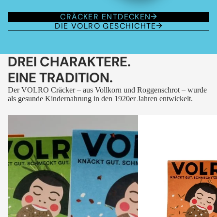
CRÄCKER ENTDECKEN
DIE VOLRO GESCHICHTE
DREI CHARAKTERE.
EINE TRADITION.
Der VOLRO Cräcker – aus Vollkorn und Roggenschrot – wurde
als gesunde Kindernahrung in den 1920er Jahren entwickelt.
VOLRO
VOLRO
-
-
FLEURS
KÜMMEL
DES
ALPES