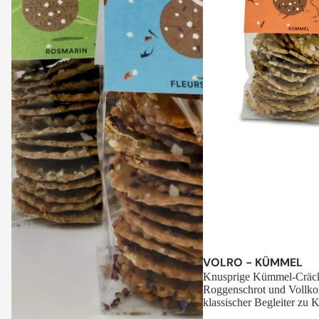
Sale
VOLRO - KÜMMEL
Knusprige Kümmel-Cräck
Roggenschrot und Vollko
klassischer Begleiter zu K