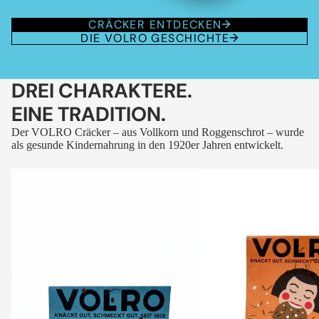
CRÄCKER ENTDECKEN
DIE VOLRO GESCHICHTE
DREI CHARAKTERE.
EINE TRADITION.
Der VOLRO Cräcker – aus Vollkorn und Roggenschrot – wurde
als gesunde Kindernahrung in den 1920er Jahren entwickelt.
VOLRO
VOLRO
-
-
FLEURS
KÜMMEL
DES
ALPES