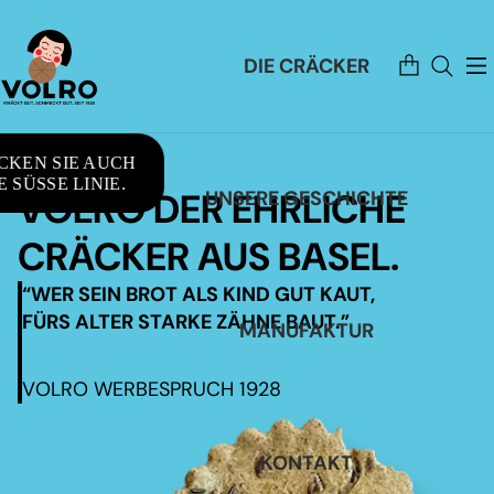
Artikel
DIE CRÄCKER
im
Warenkorb
insgesamt:
0
CKEN SIE AUCH
 SÜSSE LINIE.
VOLRO DER EHRLICHE
UNSERE GESCHICHTE
CRÄCKER AUS BASEL.
“WER SEIN BROT ALS KIND GUT KAUT,
FÜRS ALTER STARKE ZÄHNE BAUT.”
MANUFAKTUR
VOLRO WERBESPRUCH 1928
KONTAKT