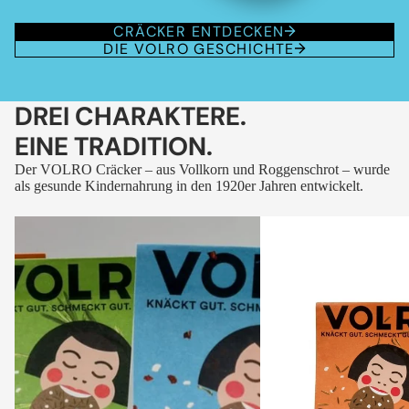
CRÄCKER ENTDECKEN
DIE VOLRO GESCHICHTE
DREI CHARAKTERE.
EINE TRADITION.
Der VOLRO Cräcker – aus Vollkorn und Roggenschrot – wurde
als gesunde Kindernahrung in den 1920er Jahren entwickelt.
VOLRO
VOLRO
-
-
FLEURS
KÜMMEL
DES
ALPES