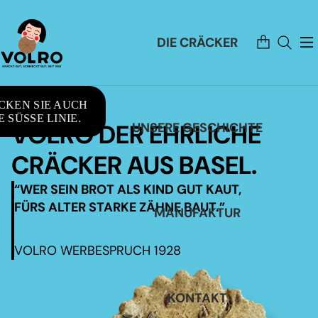
Artikel
DIE CRÄCKER
im
Warenkorb
insgesamt:
0
CKEN SIE AUCH
 SÜSSE LINIE.
VOLRO DER EHRLICHE
UNSERE GESCHICHTE
CRÄCKER AUS BASEL.
“WER SEIN BROT ALS KIND GUT KAUT,
FÜRS ALTER STARKE ZÄHNE BAUT.”
MANUFAKTUR
VOLRO WERBESPRUCH 1928
KONTAKT