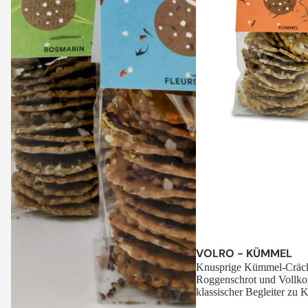
Sale
VOLRO - KÜMMEL
Knusprige Kümmel-Cräck
Roggenschrot und Vollko
klassischer Begleiter zu K