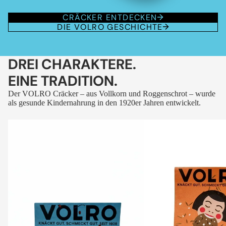
CRÄCKER ENTDECKEN
DIE VOLRO GESCHICHTE
DREI CHARAKTERE.
EINE TRADITION.
Der VOLRO Cräcker – aus Vollkorn und Roggenschrot – wurde
als gesunde Kindernahrung in den 1920er Jahren entwickelt.
VOLRO
VOLRO
-
-
FLEURS
KÜMMEL
DES
ALPES