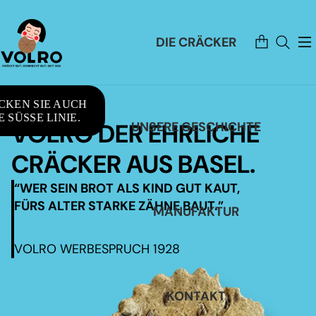
Artikel
DIE CRÄCKER
im
Warenkorb
insgesamt:
0
CKEN SIE AUCH
 SÜSSE LINIE.
VOLRO DER EHRLICHE
UNSERE GESCHICHTE
CRÄCKER AUS BASEL.
“WER SEIN BROT ALS KIND GUT KAUT,
FÜRS ALTER STARKE ZÄHNE BAUT.”
MANUFAKTUR
VOLRO WERBESPRUCH 1928
KONTAKT