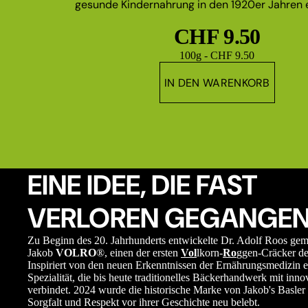
gesunde Kindernahrung in den 1920er Jahren e
CHF 9.50
Grundpreis
100g - CHF 9.50
IN DEN WARENKORB
EINE IDEE, DIE FAST
VERLOREN GEGANGEN
Zu Beginn des 20. Jahrhunderts entwickelte Dr. Adolf Roos ge
Jakob
VOLRO
®, einen der ersten
Vol
lkorn-
Ro
ggen-Cräcker de
Inspiriert von den neuen Erkenntnissen der Ernährungsmedizin e
Spezialität, die bis heute traditionelles Bäckerhandwerk mit in
verbindet. 2024 wurde die historische Marke von Jakob's Basler 
Sorgfalt und Respekt vor ihrer Geschichte neu belebt.