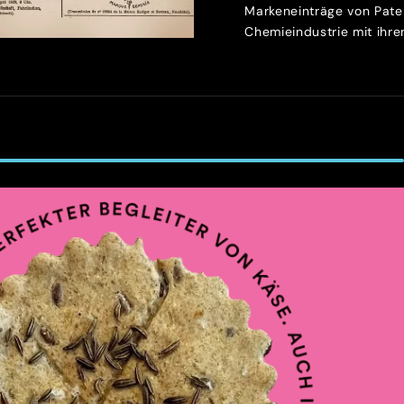
Markeneinträge von Patek
Chemieindustrie mit ihren