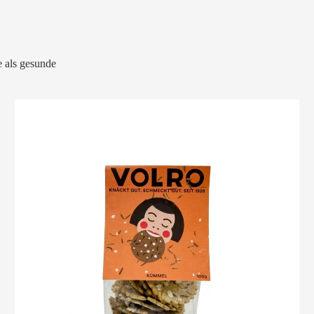
 als gesunde
VOLRO
-
KÜMMEL