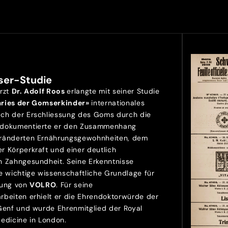
ser-Studie
Arzt
Dr. Adolf Roos
erlangte mit seiner Studie
aries der Gomserkinder»
internationales
ch der Erschliessung des Goms durch die
 dokumentierte er den Zusammenhang
ränderten Ernährungsgewohnheiten, dem
r Körperkraft und einer deutlich
n Zahngesundheit. Seine Erkenntnisse
e wichtige wissenschaftliche Grundlage für
lung von
VOLRO
. Für seine
rbeiten erhielt er die Ehrendoktorwürde der
 Genf und wurde Ehrenmitglied der Royal
Medicine in London.