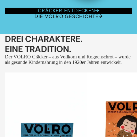
CRÄCKER ENTDECKEN
DIE VOLRO GESCHICHTE
DREI CHARAKTERE.
EINE TRADITION.
Der VOLRO Cräcker – aus Vollkorn und Roggenschrot – wurde
als gesunde Kindernahrung in den 1920er Jahren entwickelt.
VOLRO
VOLRO
-
-
FLEURS
KÜMMEL
DES
ALPES