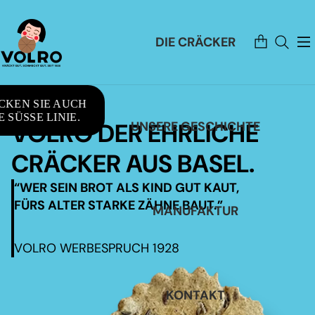
Artikel
DIE CRÄCKER
im
Warenkorb
insgesamt:
0
CKEN SIE AUCH
 SÜSSE LINIE.
VOLRO DER EHRLICHE
UNSERE GESCHICHTE
CRÄCKER AUS BASEL.
“WER SEIN BROT ALS KIND GUT KAUT,
FÜRS ALTER STARKE ZÄHNE BAUT.”
MANUFAKTUR
VOLRO WERBESPRUCH 1928
KONTAKT