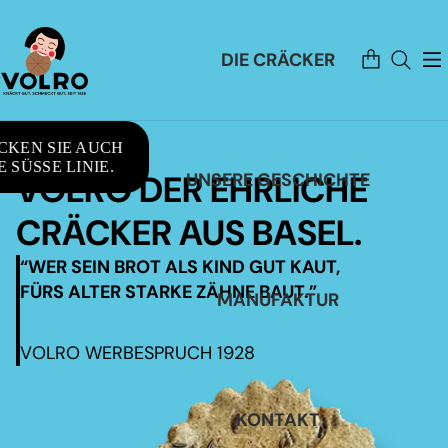
Artikel
DIE CRÄCKER
im
Warenkorb
insgesamt:
0
CKEN SIE AUCH
 SÜSSE LINIE.
VOLRO DER EHRLICHE
UNSERE GESCHICHTE
CRÄCKER AUS BASEL.
“WER SEIN BROT ALS KIND GUT KAUT,
FÜRS ALTER STARKE ZÄHNE BAUT.”
MANUFAKTUR
VOLRO WERBESPRUCH 1928
KONTAKT