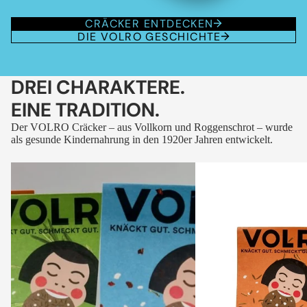
CRÄCKER ENTDECKEN
DIE VOLRO GESCHICHTE
DREI CHARAKTERE.
EINE TRADITION.
Der VOLRO Cräcker – aus Vollkorn und Roggenschrot – wurde
als gesunde Kindernahrung in den 1920er Jahren entwickelt.
VOLRO
VOLRO
-
-
FLEURS
KÜMMEL
DES
ALPES