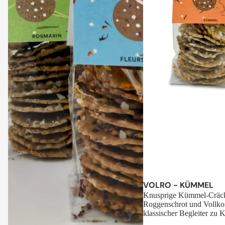
Sale
VOLRO - KÜMMEL
Knusprige Kümmel-Cräck
Roggenschrot und Vollko
klassischer Begleiter zu K