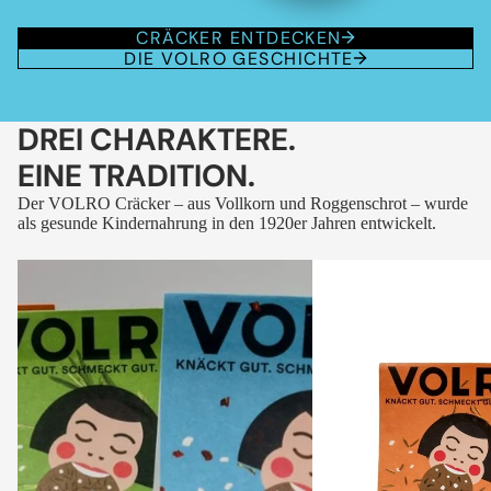
CRÄCKER ENTDECKEN
DIE VOLRO GESCHICHTE
DREI CHARAKTERE.
EINE TRADITION.
Der VOLRO Cräcker – aus Vollkorn und Roggenschrot – wurde
als gesunde Kindernahrung in den 1920er Jahren entwickelt.
VOLRO
VOLRO
-
-
FLEURS
KÜMMEL
DES
ALPES