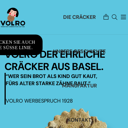
Artikel
DIE CRÄCKER
im
Warenkorb
insgesamt:
0
CKEN SIE AUCH
 SÜSSE LINIE.
VOLRO DER EHRLICHE
UNSERE GESCHICHTE
CRÄCKER AUS BASEL.
“WER SEIN BROT ALS KIND GUT KAUT,
FÜRS ALTER STARKE ZÄHNE BAUT.”
MANUFAKTUR
VOLRO WERBESPRUCH 1928
KONTAKT