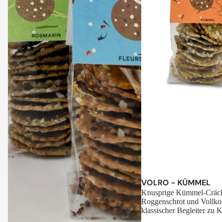
Sale
VOLRO - KÜMMEL
Knusprige Kümmel-Cräck
Roggenschrot und Vollko
klassischer Begleiter zu K