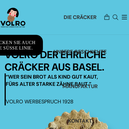
Artikel
DIE CRÄCKER
im
Warenkorb
insgesamt:
0
CKEN SIE AUCH
 SÜSSE LINIE.
VOLRO DER EHRLICHE
UNSERE GESCHICHTE
CRÄCKER AUS BASEL.
“WER SEIN BROT ALS KIND GUT KAUT,
FÜRS ALTER STARKE ZÄHNE BAUT.”
MANUFAKTUR
VOLRO WERBESPRUCH 1928
KONTAKT