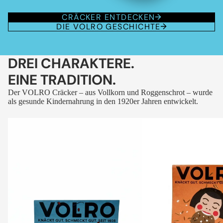
CRÄCKER ENTDECKEN
DIE VOLRO GESCHICHTE
DREI CHARAKTERE.
EINE TRADITION.
Der VOLRO Cräcker – aus Vollkorn und Roggenschrot – wurde
als gesunde Kindernahrung in den 1920er Jahren entwickelt.
VOLRO
VOLRO
-
-
FLEURS
KÜMMEL
DES
ALPES