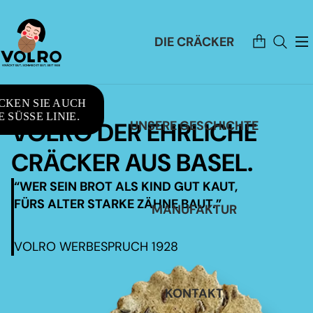
Artikel
DIE CRÄCKER
im
Warenkorb
insgesamt:
0
CKEN SIE AUCH
 SÜSSE LINIE.
VOLRO DER EHRLICHE
UNSERE GESCHICHTE
CRÄCKER AUS BASEL.
“WER SEIN BROT ALS KIND GUT KAUT,
FÜRS ALTER STARKE ZÄHNE BAUT.”
MANUFAKTUR
VOLRO WERBESPRUCH 1928
KONTAKT