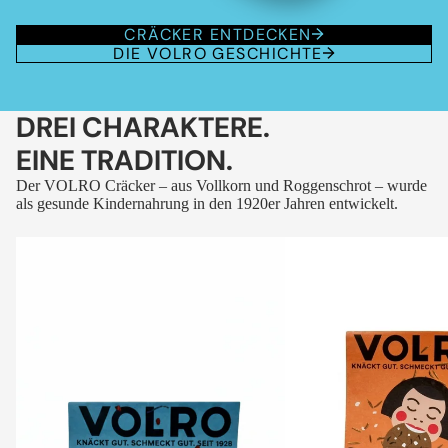
CRÄCKER ENTDECKEN
DIE VOLRO GESCHICHTE
DREI CHARAKTERE.
EINE TRADITION.
Der VOLRO Cräcker – aus Vollkorn und Roggenschrot – wurde
als gesunde Kindernahrung in den 1920er Jahren entwickelt.
VOLRO
VOLRO
-
-
FLEURS
KÜMMEL
DES
ALPES