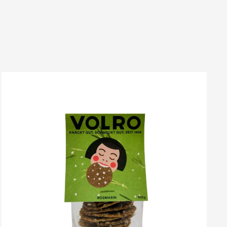
VOLRO
-
ROSMARIN