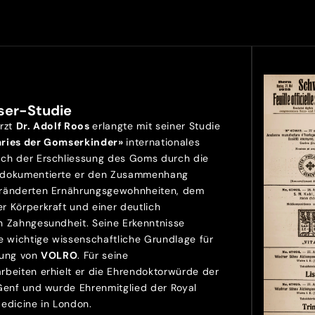
ser-Studie
Arzt
Dr. Adolf Roos
erlangte mit seiner Studie
aries der Gomserkinder»
internationales
ch der Erschliessung des Goms durch die
 dokumentierte er den Zusammenhang
ränderten Ernährungsgewohnheiten, dem
r Körperkraft und einer deutlich
n Zahngesundheit. Seine Erkenntnisse
e wichtige wissenschaftliche Grundlage für
lung von
VOLRO
. Für seine
rbeiten erhielt er die Ehrendoktorwürde der
 Genf und wurde Ehrenmitglied der Royal
Medicine in London.