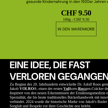
gesunde Kindernahrung in den 1920er Jahren e
CHF 9.50
Grundpreis
100g - CHF 9.50
IN DEN WARENKORB
EINE IDEE, DIE FAST
VERLOREN GEGANGEN
Zu Beginn des 20. Jahrhunderts entwickelte Dr. Adolf Roos ge
Jakob
VOLRO
®, einen der ersten
Vol
lkorn-
Ro
ggen-Cräcker de
Inspiriert von den neuen Erkenntnissen der Ernährungsmedizin e
Spezialität, die bis heute traditionelles Bäckerhandwerk mit in
verbindet. 2024 wurde die historische Marke von Jakob's Basler 
Sorgfalt und Respekt vor ihrer Geschichte neu belebt.