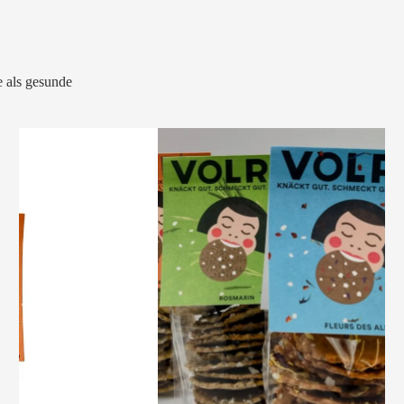
 als gesunde
VOLRO
-
KÜMMEL