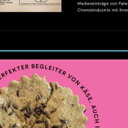
Markeneinträge von Patek
Chemieindustrie mit ihren