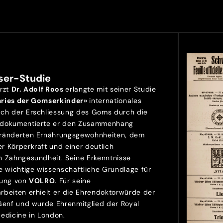
ser-Studie
Arzt
Dr. Adolf Roos
erlangte mit seiner Studie
aries der Gomserkinder»
internationales
ch der Erschliessung des Goms durch die
 dokumentierte er den Zusammenhang
ränderten Ernährungsgewohnheiten, dem
r Körperkraft und einer deutlich
n Zahngesundheit. Seine Erkenntnisse
e wichtige wissenschaftliche Grundlage für
lung von
VOLRO
. Für seine
rbeiten erhielt er die Ehrendoktorwürde der
 Genf und wurde Ehrenmitglied der Royal
Medicine in London.