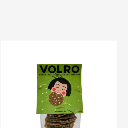
VOLRO
-
ROSMARIN