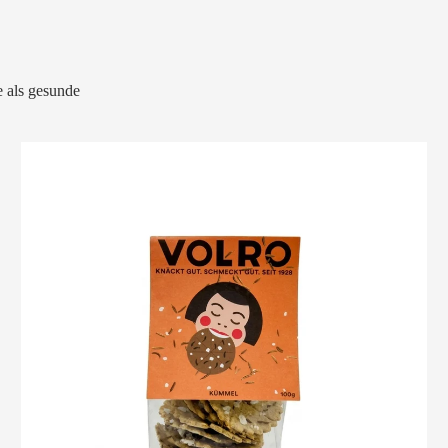
 als gesunde
VOLRO
-
KÜMMEL