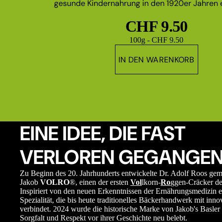
gesunde Kindernahrung in den 1920er Jahren e
CHF 9.50
Grundpreis
100g - CHF 9.50
IN DEN WARENKORB
EINE IDEE, DIE FAST
VERLOREN GEGANGEN
Zu Beginn des 20. Jahrhunderts entwickelte Dr. Adolf Roos ge
Jakob
VOLRO
®, einen der ersten
Vol
lkorn-
Ro
ggen-Cräcker de
Inspiriert von den neuen Erkenntnissen der Ernährungsmedizin e
Spezialität, die bis heute traditionelles Bäckerhandwerk mit in
verbindet. 2024 wurde die historische Marke von Jakob's Basler 
Sorgfalt und Respekt vor ihrer Geschichte neu belebt.