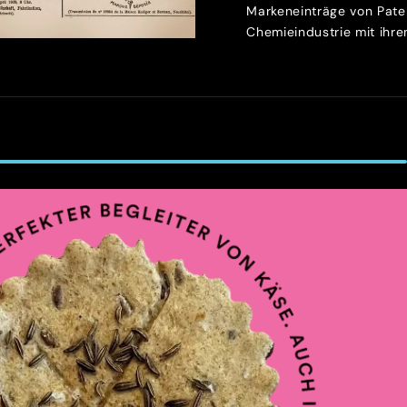
Markeneinträge von Patek
Chemieindustrie mit ihren