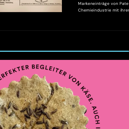
Markeneinträge von Patek
Chemieindustrie mit ihren