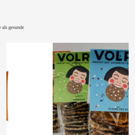
 als gesunde
VOLRO
-
KÜMMEL