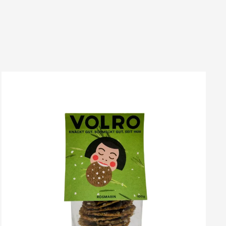
VOLRO
-
ROSMARIN