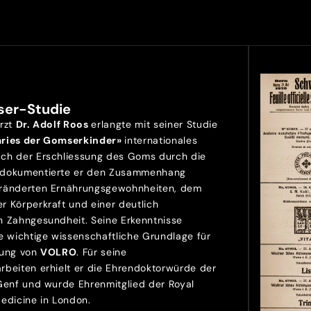
ser-Studie
Arzt
Dr. Adolf Roos
erlangte mit seiner Studie
aries der Gomserkinder»
internationales
ch der Erschliessung des Goms durch die
 dokumentierte er den Zusammenhang
ränderten Ernährungsgewohnheiten, dem
r Körperkraft und einer deutlich
n Zahngesundheit. Seine Erkenntnisse
e wichtige wissenschaftliche Grundlage für
lung von
VOLRO
. Für seine
rbeiten erhielt er die Ehrendoktorwürde der
 Genf und wurde Ehrenmitglied der Royal
Medicine in London.