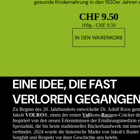
gesunde Kindernahrung in den 1920er Jahren e
CHF 9.50
Grundpreis
100g - CHF 9.50
IN DEN WARENKORB
EINE IDEE, DIE FAST
VERLOREN GEGANGEN
Zu Beginn des 20. Jahrhunderts entwickelte Dr. Adolf Roos ge
Jakob
VOLRO
®, einen der ersten
Vol
lkorn-
Ro
ggen-Cräcker de
Inspiriert von den neuen Erkenntnissen der Ernährungsmedizin e
Spezialität, die bis heute traditionelles Bäckerhandwerk mit in
verbindet. 2024 wurde die historische Marke von Jakob's Basler 
Sorgfalt und Respekt vor ihrer Geschichte neu belebt.