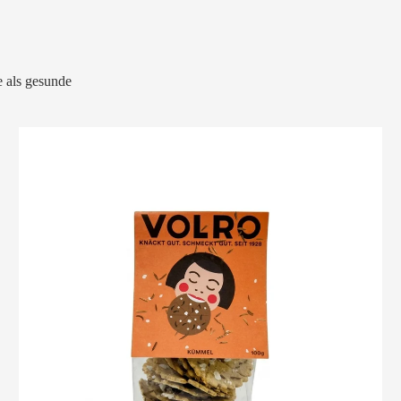
 als gesunde
VOLRO
-
KÜMMEL