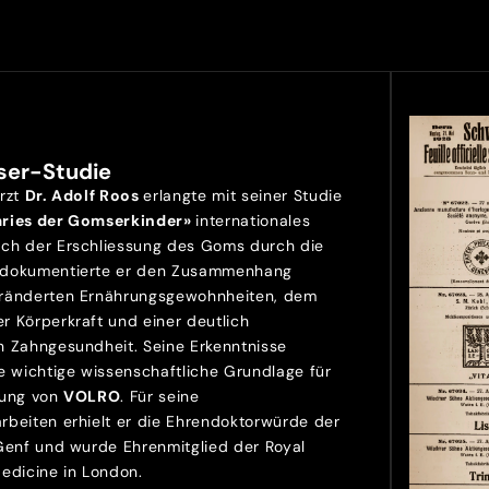
ser-Studie
Arzt
Dr. Adolf Roos
erlangte mit seiner Studie
aries der Gomserkinder»
internationales
ch der Erschliessung des Goms durch die
 dokumentierte er den Zusammenhang
ränderten Ernährungsgewohnheiten, dem
r Körperkraft und einer deutlich
n Zahngesundheit. Seine Erkenntnisse
e wichtige wissenschaftliche Grundlage für
lung von
VOLRO
. Für seine
rbeiten erhielt er die Ehrendoktorwürde der
 Genf und wurde Ehrenmitglied der Royal
Medicine in London.