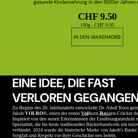
gesunde Kindernahrung in den 1920er Jahren e
CHF 9.50
Grundpreis
100g - CHF 9.50
IN DEN WARENKORB
EINE IDEE, DIE FAST
VERLOREN GEGANGEN
Zu Beginn des 20. Jahrhunderts entwickelte Dr. Adolf Roos ge
Jakob
VOLRO
®, einen der ersten
Vol
lkorn-
Ro
ggen-Cräcker de
Inspiriert von den neuen Erkenntnissen der Ernährungsmedizin e
Spezialität, die bis heute traditionelles Bäckerhandwerk mit in
verbindet. 2024 wurde die historische Marke von Jakob's Basler 
Sorgfalt und Respekt vor ihrer Geschichte neu belebt.