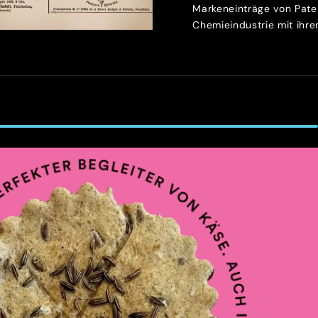
Markeneinträge von Patek
Chemieindustrie mit ihren