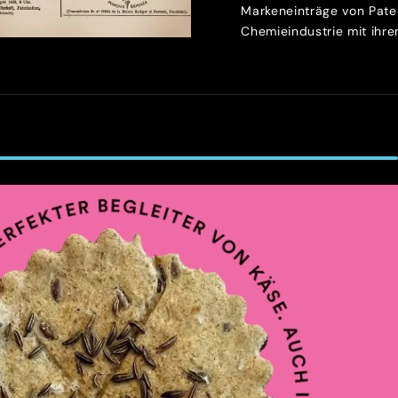
Markeneinträge von Patek
Chemieindustrie mit ihren