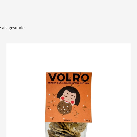
 als gesunde
VOLRO
-
KÜMMEL