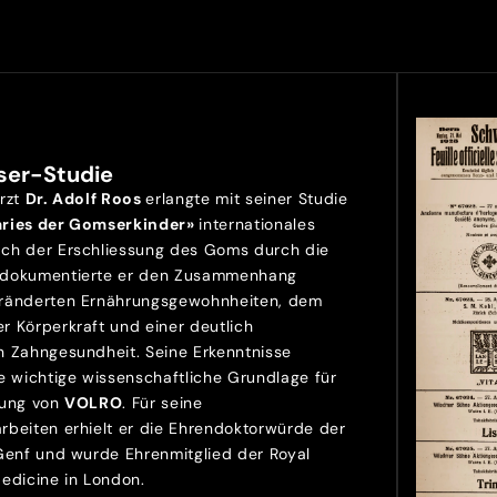
ser-Studie
Arzt
Dr. Adolf Roos
erlangte mit seiner Studie
aries der Gomserkinder»
internationales
ch der Erschliessung des Goms durch die
 dokumentierte er den Zusammenhang
ränderten Ernährungsgewohnheiten, dem
r Körperkraft und einer deutlich
n Zahngesundheit. Seine Erkenntnisse
e wichtige wissenschaftliche Grundlage für
lung von
VOLRO
. Für seine
rbeiten erhielt er die Ehrendoktorwürde der
 Genf und wurde Ehrenmitglied der Royal
Medicine in London.