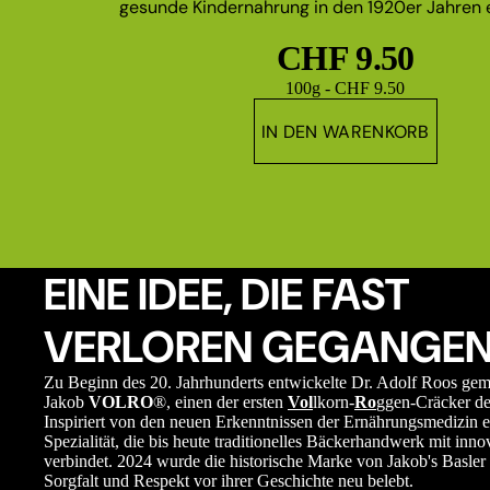
gesunde Kindernahrung in den 1920er Jahren e
CHF 9.50
Grundpreis
100g - CHF 9.50
IN DEN WARENKORB
EINE IDEE, DIE FAST
VERLOREN GEGANGEN
Zu Beginn des 20. Jahrhunderts entwickelte Dr. Adolf Roos ge
Jakob
VOLRO
®, einen der ersten
Vol
lkorn-
Ro
ggen-Cräcker de
Inspiriert von den neuen Erkenntnissen der Ernährungsmedizin e
Spezialität, die bis heute traditionelles Bäckerhandwerk mit in
verbindet. 2024 wurde die historische Marke von Jakob's Basler 
Sorgfalt und Respekt vor ihrer Geschichte neu belebt.