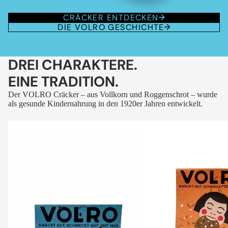
CRÄCKER ENTDECKEN
DIE VOLRO GESCHICHTE
DREI CHARAKTERE.
EINE TRADITION.
Der VOLRO Cräcker – aus Vollkorn und Roggenschrot – wurde
als gesunde Kindernahrung in den 1920er Jahren entwickelt.
VOLRO
VOLRO
-
-
FLEURS
KÜMMEL
DES
ALPES