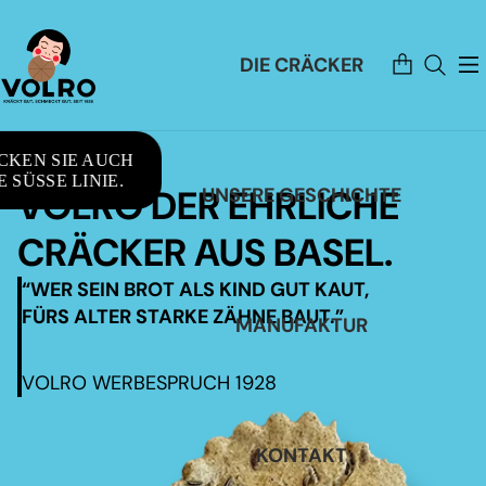
Artikel
DIE CRÄCKER
im
Warenkorb
insgesamt:
0
CKEN SIE AUCH
 SÜSSE LINIE.
VOLRO DER EHRLICHE
UNSERE GESCHICHTE
CRÄCKER AUS BASEL.
“WER SEIN BROT ALS KIND GUT KAUT,
FÜRS ALTER STARKE ZÄHNE BAUT.”
MANUFAKTUR
VOLRO WERBESPRUCH 1928
KONTAKT