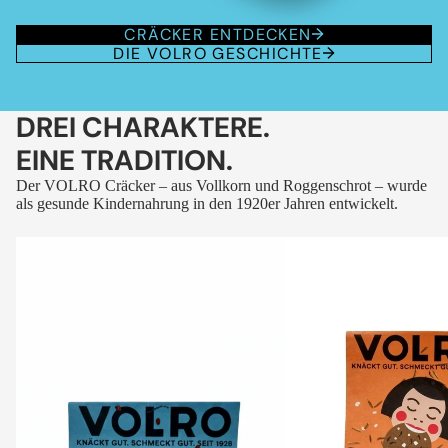
CRÄCKER ENTDECKEN
DIE VOLRO GESCHICHTE
DREI CHARAKTERE.
EINE TRADITION.
Der VOLRO Cräcker – aus Vollkorn und Roggenschrot – wurde
als gesunde Kindernahrung in den 1920er Jahren entwickelt.
VOLRO
VOLRO
-
-
FLEURS
KÜMMEL
DES
ALPES