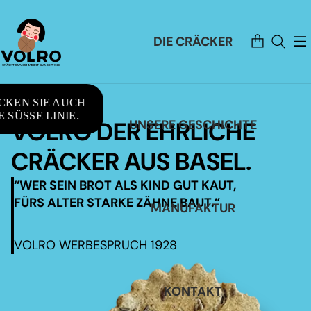
Artikel
DIE CRÄCKER
im
Warenkorb
insgesamt:
0
CKEN SIE AUCH
 SÜSSE LINIE.
VOLRO DER EHRLICHE
UNSERE GESCHICHTE
CRÄCKER AUS BASEL.
“WER SEIN BROT ALS KIND GUT KAUT,
FÜRS ALTER STARKE ZÄHNE BAUT.”
MANUFAKTUR
VOLRO WERBESPRUCH 1928
KONTAKT