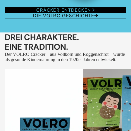
CRÄCKER ENTDECKEN
DIE VOLRO GESCHICHTE
DREI CHARAKTERE.
EINE TRADITION.
Der VOLRO Cräcker – aus Vollkorn und Roggenschrot – wurde
als gesunde Kindernahrung in den 1920er Jahren entwickelt.
VOLRO
VOLRO
-
-
FLEURS
KÜMMEL
DES
ALPES