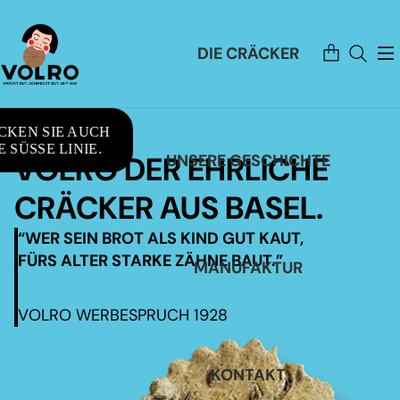
Artikel
DIE CRÄCKER
im
Warenkorb
insgesamt:
0
CKEN SIE AUCH
 SÜSSE LINIE.
VOLRO DER EHRLICHE
UNSERE GESCHICHTE
CRÄCKER AUS BASEL.
“WER SEIN BROT ALS KIND GUT KAUT,
FÜRS ALTER STARKE ZÄHNE BAUT.”
MANUFAKTUR
VOLRO WERBESPRUCH 1928
KONTAKT