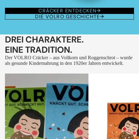
CRÄCKER ENTDECKEN
DIE VOLRO GESCHICHTE
DREI CHARAKTERE.
EINE TRADITION.
Der VOLRO Cräcker – aus Vollkorn und Roggenschrot – wurde
als gesunde Kindernahrung in den 1920er Jahren entwickelt.
VOLRO
VOLRO
-
-
FLEURS
KÜMMEL
DES
ALPES