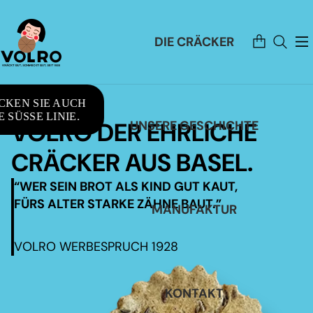
Artikel
DIE CRÄCKER
im
Warenkorb
insgesamt:
0
CKEN SIE AUCH
 SÜSSE LINIE.
VOLRO DER EHRLICHE
UNSERE GESCHICHTE
CRÄCKER AUS BASEL.
“WER SEIN BROT ALS KIND GUT KAUT,
FÜRS ALTER STARKE ZÄHNE BAUT.”
MANUFAKTUR
VOLRO WERBESPRUCH 1928
KONTAKT