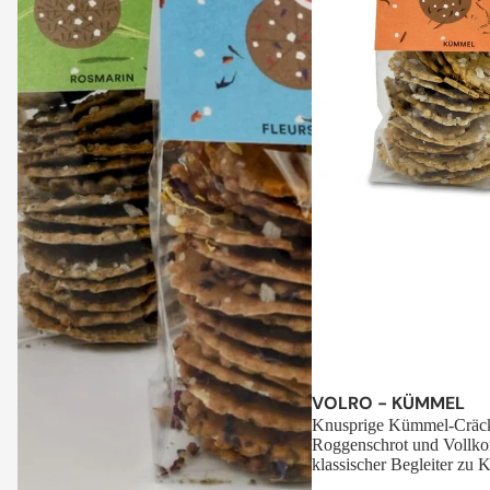
Sale
VOLRO - KÜMMEL
Knusprige Kümmel-Cräck
Roggenschrot und Vollko
klassischer Begleiter zu K