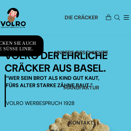
Artikel
DIE CRÄCKER
im
Warenkorb
insgesamt:
0
CKEN SIE AUCH
 SÜSSE LINIE.
VOLRO DER EHRLICHE
UNSERE GESCHICHTE
CRÄCKER AUS BASEL.
“WER SEIN BROT ALS KIND GUT KAUT,
FÜRS ALTER STARKE ZÄHNE BAUT.”
MANUFAKTUR
VOLRO WERBESPRUCH 1928
KONTAKT