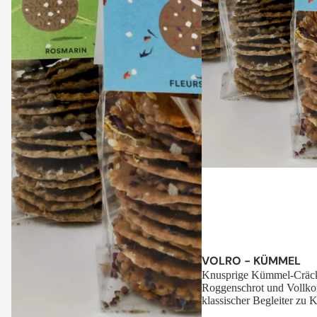
Sale
VOLRO - KÜMMEL
Knusprige Kümmel-Cräck
Roggenschrot und Vollko
klassischer Begleiter zu K