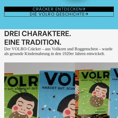
CRÄCKER ENTDECKEN
DIE VOLRO GESCHICHTE
DREI CHARAKTERE.
EINE TRADITION.
Der VOLRO Cräcker – aus Vollkorn und Roggenschrot – wurde
als gesunde Kindernahrung in den 1920er Jahren entwickelt.
VOLRO
VOLRO
-
-
FLEURS
KÜMMEL
DES
ALPES