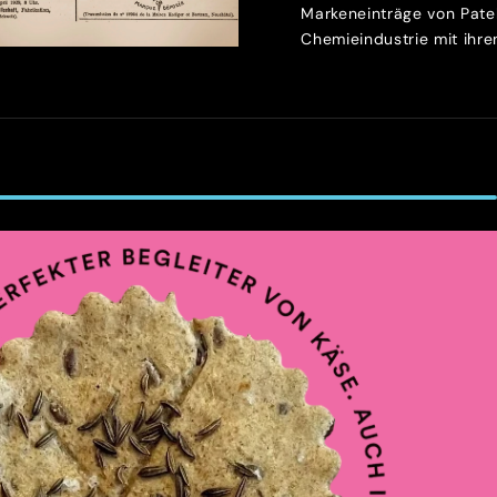
Markeneinträge von Patek
Chemieindustrie mit ihren