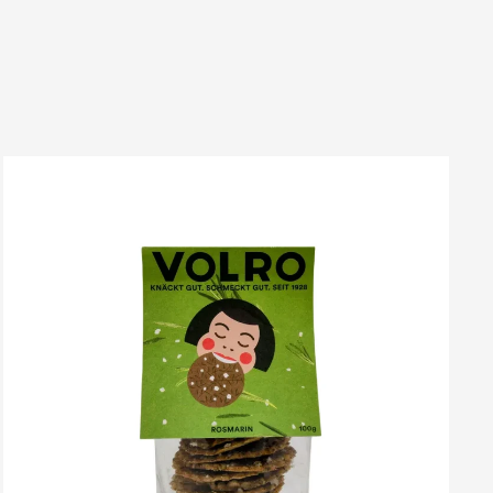
VOLRO
-
ROSMARIN