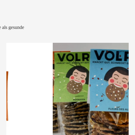
 als gesunde
VOLRO
-
KÜMMEL