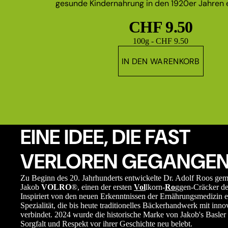
gesunde Kindernahrung in den 1920er Jahren e
CHF 9.50
Grundpreis
100g - CHF 9.50
IN DEN WARENKORB
EINE IDEE, DIE FAST
VERLOREN GEGANGEN
Zu Beginn des 20. Jahrhunderts entwickelte Dr. Adolf Roos ge
Jakob
VOLRO
®, einen der ersten
Vol
lkorn-
Ro
ggen-Cräcker de
Inspiriert von den neuen Erkenntnissen der Ernährungsmedizin e
Spezialität, die bis heute traditionelles Bäckerhandwerk mit in
verbindet. 2024 wurde die historische Marke von Jakob's Basler 
Sorgfalt und Respekt vor ihrer Geschichte neu belebt.