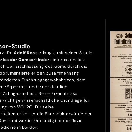
ser-Studie
Arzt
Dr. Adolf Roos
erlangte mit seiner Studie
aries der Gomserkinder»
internationales
ch der Erschliessung des Goms durch die
 dokumentierte er den Zusammenhang
ränderten Ernährungsgewohnheiten, dem
r Körperkraft und einer deutlich
n Zahngesundheit. Seine Erkenntnisse
e wichtige wissenschaftliche Grundlage für
lung von
VOLRO
. Für seine
rbeiten erhielt er die Ehrendoktorwürde der
 Genf und wurde Ehrenmitglied der Royal
Medicine in London.