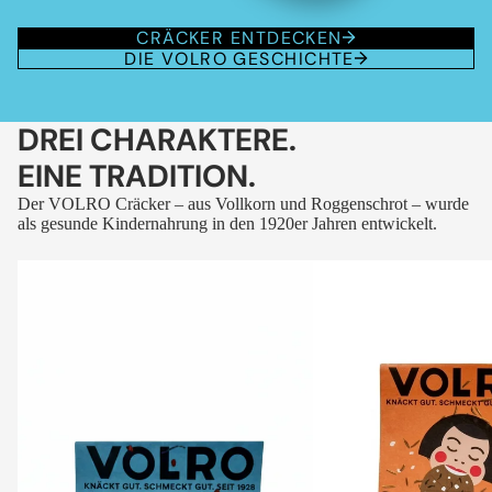
CRÄCKER ENTDECKEN
DIE VOLRO GESCHICHTE
DREI CHARAKTERE.
EINE TRADITION.
Der VOLRO Cräcker – aus Vollkorn und Roggenschrot – wurde
als gesunde Kindernahrung in den 1920er Jahren entwickelt.
VOLRO
VOLRO
-
-
FLEURS
KÜMMEL
DES
ALPES