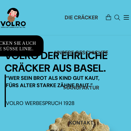
Artikel
DIE CRÄCKER
im
Warenkorb
insgesamt:
0
CKEN SIE AUCH
 SÜSSE LINIE.
VOLRO DER EHRLICHE
UNSERE GESCHICHTE
CRÄCKER AUS BASEL.
“WER SEIN BROT ALS KIND GUT KAUT,
FÜRS ALTER STARKE ZÄHNE BAUT.”
MANUFAKTUR
VOLRO WERBESPRUCH 1928
KONTAKT