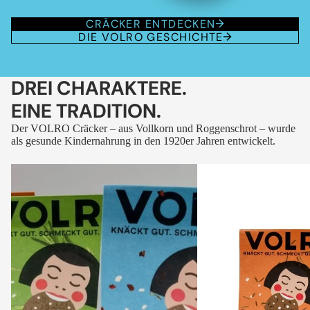
CRÄCKER ENTDECKEN
DIE VOLRO GESCHICHTE
DREI CHARAKTERE.
EINE TRADITION.
Der VOLRO Cräcker – aus Vollkorn und Roggenschrot – wurde
als gesunde Kindernahrung in den 1920er Jahren entwickelt.
VOLRO
VOLRO
-
-
FLEURS
KÜMMEL
DES
ALPES