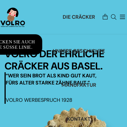
Artikel
DIE CRÄCKER
im
Warenkorb
insgesamt:
0
CKEN SIE AUCH
 SÜSSE LINIE.
VOLRO DER EHRLICHE
UNSERE GESCHICHTE
CRÄCKER AUS BASEL.
“WER SEIN BROT ALS KIND GUT KAUT,
FÜRS ALTER STARKE ZÄHNE BAUT.”
MANUFAKTUR
VOLRO WERBESPRUCH 1928
KONTAKT