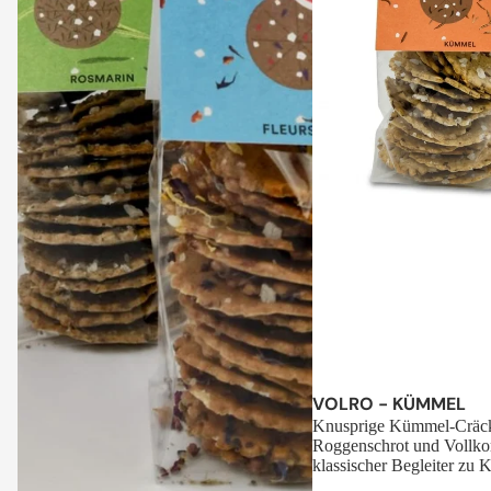
Sale
VOLRO - KÜMMEL
Knusprige Kümmel-Cräck
Roggenschrot und Vollko
klassischer Begleiter zu K