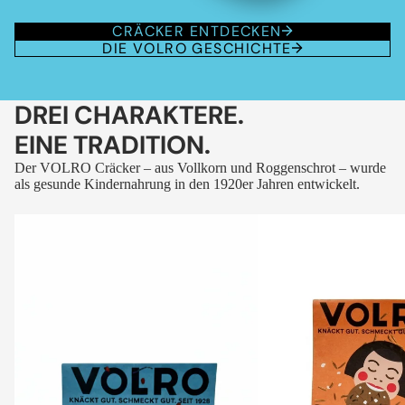
CRÄCKER ENTDECKEN
DIE VOLRO GESCHICHTE
DREI CHARAKTERE.
EINE TRADITION.
Der VOLRO Cräcker – aus Vollkorn und Roggenschrot – wurde
als gesunde Kindernahrung in den 1920er Jahren entwickelt.
VOLRO
VOLRO
-
-
FLEURS
KÜMMEL
DES
ALPES