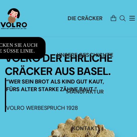
Artikel
DIE CRÄCKER
im
Warenkorb
insgesamt:
0
CKEN SIE AUCH
 SÜSSE LINIE.
VOLRO DER EHRLICHE
UNSERE GESCHICHTE
CRÄCKER AUS BASEL.
“WER SEIN BROT ALS KIND GUT KAUT,
FÜRS ALTER STARKE ZÄHNE BAUT.”
MANUFAKTUR
VOLRO WERBESPRUCH 1928
KONTAKT