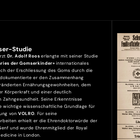
ser-Studie
Arzt
Dr. Adolf Roos
erlangte mit seiner Studie
aries der Gomserkinder»
internationales
ch der Erschliessung des Goms durch die
 dokumentierte er den Zusammenhang
ränderten Ernährungsgewohnheiten, dem
r Körperkraft und einer deutlich
n Zahngesundheit. Seine Erkenntnisse
e wichtige wissenschaftliche Grundlage für
lung von
VOLRO
. Für seine
rbeiten erhielt er die Ehrendoktorwürde der
 Genf und wurde Ehrenmitglied der Royal
Medicine in London.