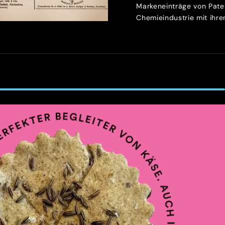
Markeneinträge von Patek
Chemieindustrie mit ihren