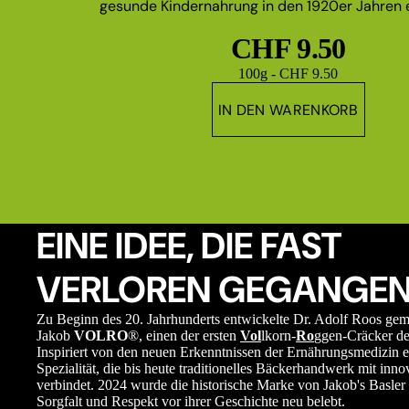
gesunde Kindernahrung in den 1920er Jahren e
CHF 9.50
Grundpreis
100g - CHF 9.50
IN DEN WARENKORB
EINE IDEE, DIE FAST
VERLOREN GEGANGEN
Zu Beginn des 20. Jahrhunderts entwickelte Dr. Adolf Roos ge
Jakob
VOLRO
®, einen der ersten
Vol
lkorn-
Ro
ggen-Cräcker de
Inspiriert von den neuen Erkenntnissen der Ernährungsmedizin e
Spezialität, die bis heute traditionelles Bäckerhandwerk mit in
verbindet. 2024 wurde die historische Marke von Jakob's Basler 
Sorgfalt und Respekt vor ihrer Geschichte neu belebt.