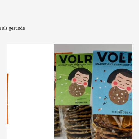
 als gesunde
VOLRO
-
KÜMMEL