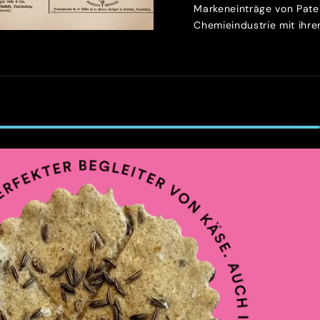
Markeneinträge von Patek
Chemieindustrie mit ihren