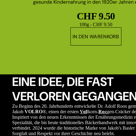
gesunde Kindernahrung in den 1920er Jahren e
CHF 9.50
Grundpreis
100g - CHF 9.50
IN DEN WARENKORB
EINE IDEE, DIE FAST
VERLOREN GEGANGEN
Zu Beginn des 20. Jahrhunderts entwickelte Dr. Adolf Roos ge
Jakob
VOLRO
®, einen der ersten
Vol
lkorn-
Ro
ggen-Cräcker de
Inspiriert von den neuen Erkenntnissen der Ernährungsmedizin e
Spezialität, die bis heute traditionelles Bäckerhandwerk mit in
verbindet. 2024 wurde die historische Marke von Jakob's Basler 
Sorgfalt und Respekt vor ihrer Geschichte neu belebt.