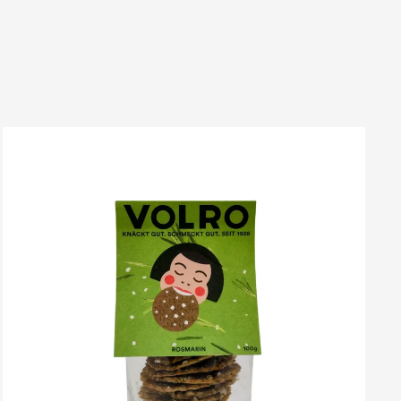
VOLRO
-
ROSMARIN