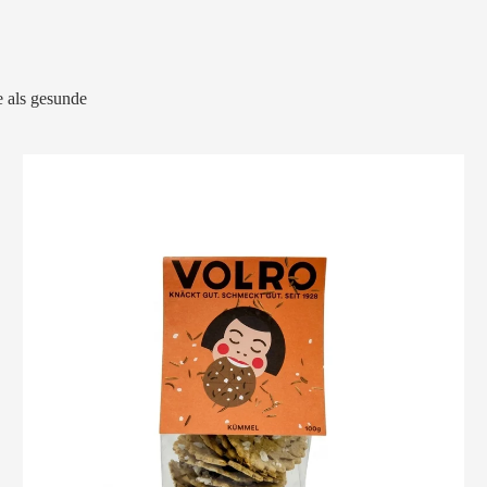
 als gesunde
VOLRO
-
KÜMMEL