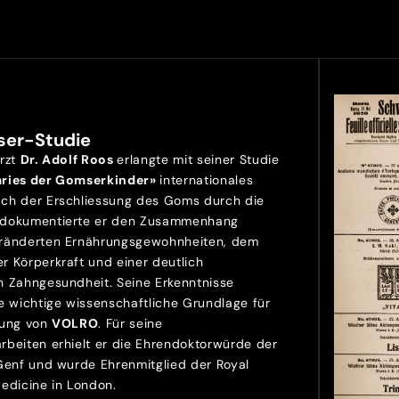
ser-Studie
Arzt
Dr. Adolf Roos
erlangte mit seiner Studie
aries der Gomserkinder»
internationales
ch der Erschliessung des Goms durch die
 dokumentierte er den Zusammenhang
ränderten Ernährungsgewohnheiten, dem
r Körperkraft und einer deutlich
n Zahngesundheit. Seine Erkenntnisse
e wichtige wissenschaftliche Grundlage für
lung von
VOLRO
. Für seine
rbeiten erhielt er die Ehrendoktorwürde der
 Genf und wurde Ehrenmitglied der Royal
Medicine in London.