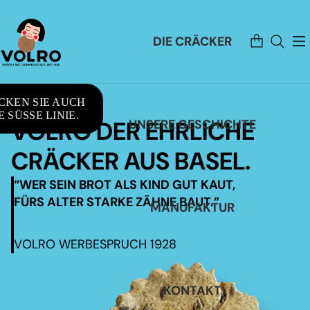
Artikel
DIE CRÄCKER
im
Warenkorb
insgesamt:
0
CKEN SIE AUCH
 SÜSSE LINIE.
VOLRO DER EHRLICHE
UNSERE GESCHICHTE
CRÄCKER AUS BASEL.
“WER SEIN BROT ALS KIND GUT KAUT,
FÜRS ALTER STARKE ZÄHNE BAUT.”
MANUFAKTUR
VOLRO WERBESPRUCH 1928
KONTAKT