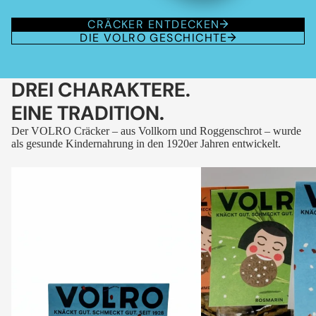
CRÄCKER ENTDECKEN
DIE VOLRO GESCHICHTE
DREI CHARAKTERE.
EINE TRADITION.
Der VOLRO Cräcker – aus Vollkorn und Roggenschrot – wurde
als gesunde Kindernahrung in den 1920er Jahren entwickelt.
VOLRO
VOLRO
-
-
FLEURS
KÜMMEL
DES
ALPES