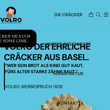
Artikel
DIE CRÄCKER
im
Warenkorb
insgesamt:
0
CKEN SIE AUCH
 SÜSSE LINIE.
VOLRO DER EHRLICHE
UNSERE GESCHICHTE
CRÄCKER AUS BASEL.
“WER SEIN BROT ALS KIND GUT KAUT,
FÜRS ALTER STARKE ZÄHNE BAUT.”
MANUFAKTUR
VOLRO WERBESPRUCH 1928
KONTAKT