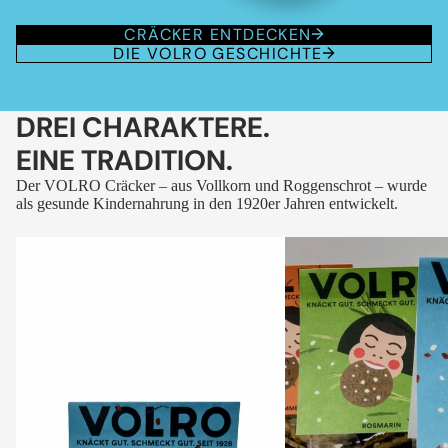
CRÄCKER ENTDECKEN
DIE VOLRO GESCHICHTE
DREI CHARAKTERE.
EINE TRADITION.
Der VOLRO Cräcker – aus Vollkorn und Roggenschrot – wurde
als gesunde Kindernahrung in den 1920er Jahren entwickelt.
VOLRO
VOLRO
-
-
FLEURS
KÜMMEL
DES
ALPES