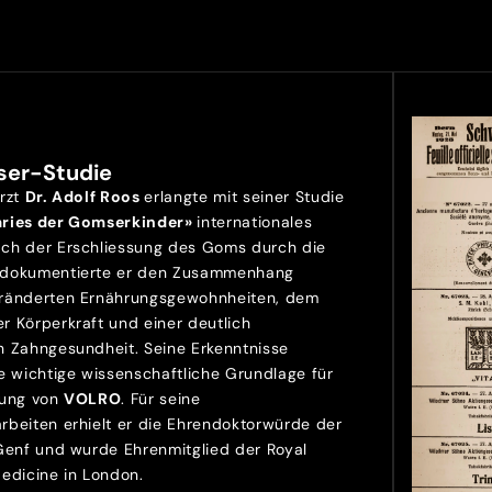
ser-Studie
Arzt
Dr. Adolf Roos
erlangte mit seiner Studie
aries der Gomserkinder»
internationales
ch der Erschliessung des Goms durch die
 dokumentierte er den Zusammenhang
ränderten Ernährungsgewohnheiten, dem
r Körperkraft und einer deutlich
n Zahngesundheit. Seine Erkenntnisse
e wichtige wissenschaftliche Grundlage für
lung von
VOLRO
. Für seine
rbeiten erhielt er die Ehrendoktorwürde der
 Genf und wurde Ehrenmitglied der Royal
Medicine in London.