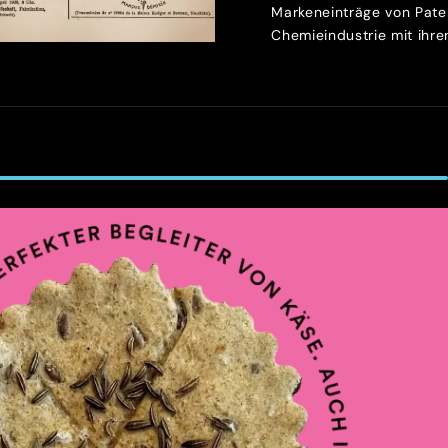
Markeneinträge von Patek
Chemieindustrie mit ihren