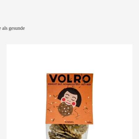
 als gesunde
VOLRO
-
KÜMMEL