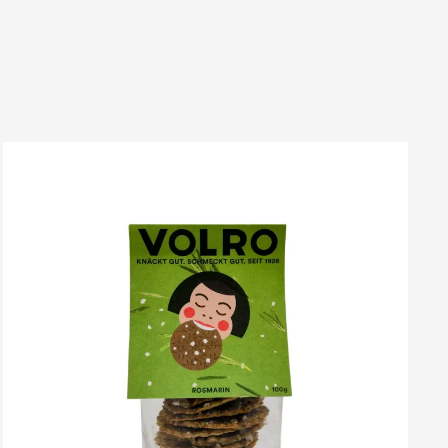
VOLRO
-
ROSMARIN