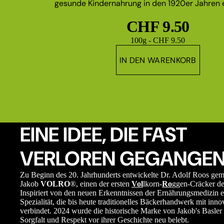
gesunde Kindernahrung in den 1920er Jahren e
CHF 9.50
Grundpreis
100g - CHF 9.50
IN DEN WARENKORB
EINE IDEE, DIE FAST
VERLOREN GEGANGEN
Zu Beginn des 20. Jahrhunderts entwickelte Dr. Adolf Roos ge
Jakob
VOLRO
®, einen der ersten
Vol
lkorn-
Ro
ggen-Cräcker de
Inspiriert von den neuen Erkenntnissen der Ernährungsmedizin e
Spezialität, die bis heute traditionelles Bäckerhandwerk mit in
verbindet. 2024 wurde die historische Marke von Jakob's Basler 
Sorgfalt und Respekt vor ihrer Geschichte neu belebt.