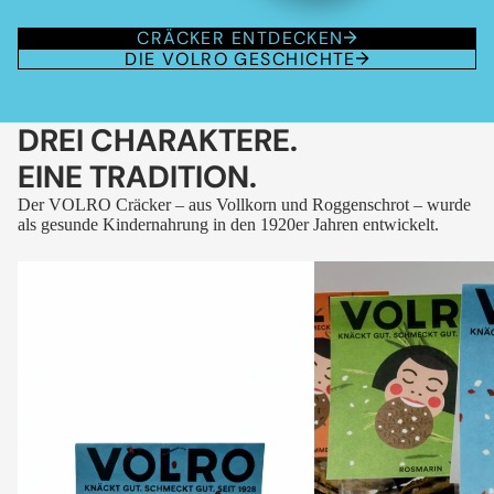
CRÄCKER ENTDECKEN
DIE VOLRO GESCHICHTE
DREI CHARAKTERE.
EINE TRADITION.
Der VOLRO Cräcker – aus Vollkorn und Roggenschrot – wurde
als gesunde Kindernahrung in den 1920er Jahren entwickelt.
VOLRO
VOLRO
-
-
FLEURS
KÜMMEL
DES
ALPES