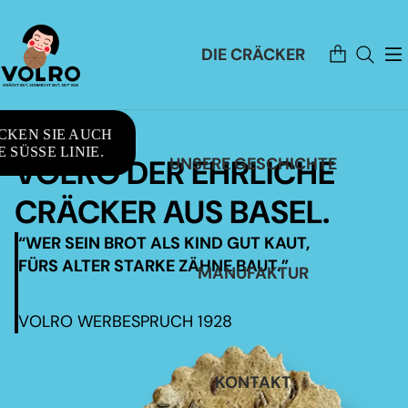
Artikel
DIE CRÄCKER
im
Warenkorb
insgesamt:
0
CKEN SIE AUCH
 SÜSSE LINIE.
VOLRO DER EHRLICHE
UNSERE GESCHICHTE
CRÄCKER AUS BASEL.
“WER SEIN BROT ALS KIND GUT KAUT,
FÜRS ALTER STARKE ZÄHNE BAUT.”
MANUFAKTUR
VOLRO WERBESPRUCH 1928
KONTAKT