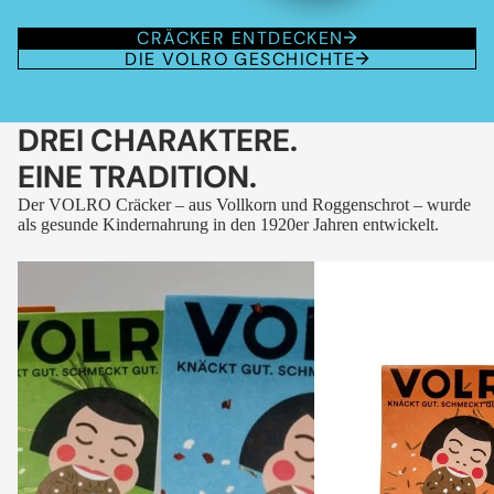
CRÄCKER ENTDECKEN
DIE VOLRO GESCHICHTE
DREI CHARAKTERE.
EINE TRADITION.
Der VOLRO Cräcker – aus Vollkorn und Roggenschrot – wurde
als gesunde Kindernahrung in den 1920er Jahren entwickelt.
VOLRO
VOLRO
-
-
FLEURS
KÜMMEL
DES
ALPES