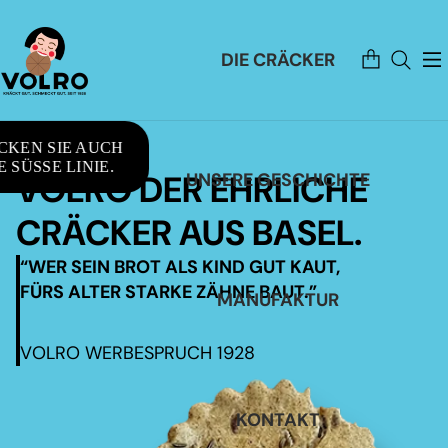
Artikel
DIE CRÄCKER
im
Warenkorb
insgesamt:
0
CKEN SIE AUCH
 SÜSSE LINIE.
VOLRO DER EHRLICHE
UNSERE GESCHICHTE
CRÄCKER AUS BASEL.
“WER SEIN BROT ALS KIND GUT KAUT,
FÜRS ALTER STARKE ZÄHNE BAUT.”
MANUFAKTUR
VOLRO WERBESPRUCH 1928
KONTAKT