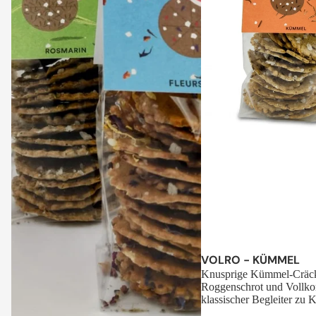
Sale
VOLRO - KÜMMEL
Knusprige Kümmel-Cräck
Roggenschrot und Vollko
klassischer Begleiter zu K