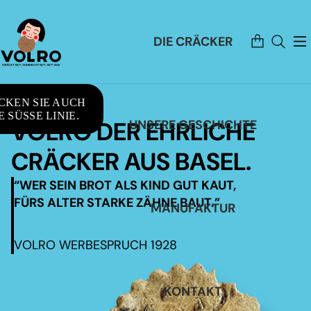
Artikel
DIE CRÄCKER
im
Warenkorb
insgesamt:
0
CKEN SIE AUCH
 SÜSSE LINIE.
VOLRO DER EHRLICHE
UNSERE GESCHICHTE
CRÄCKER AUS BASEL.
“WER SEIN BROT ALS KIND GUT KAUT,
FÜRS ALTER STARKE ZÄHNE BAUT.”
MANUFAKTUR
VOLRO WERBESPRUCH 1928
KONTAKT