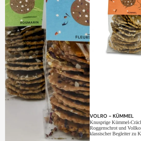
Sale
VOLRO - KÜMMEL
Knusprige Kümmel-Cräck
Roggenschrot und Vollko
klassischer Begleiter zu K