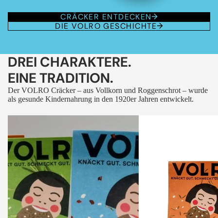
CRÄCKER ENTDECKEN
DIE VOLRO GESCHICHTE
DREI CHARAKTERE.
EINE TRADITION.
Der VOLRO Cräcker – aus Vollkorn und Roggenschrot – wurde
als gesunde Kindernahrung in den 1920er Jahren entwickelt.
VOLRO
VOLRO
-
-
FLEURS
KÜMMEL
DES
ALPES