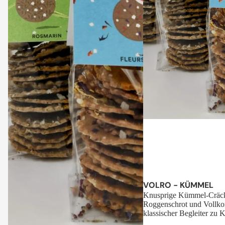
Sale
VOLRO - KÜMMEL
Knusprige Kümmel-Cräck
Roggenschrot und Vollko
klassischer Begleiter zu K