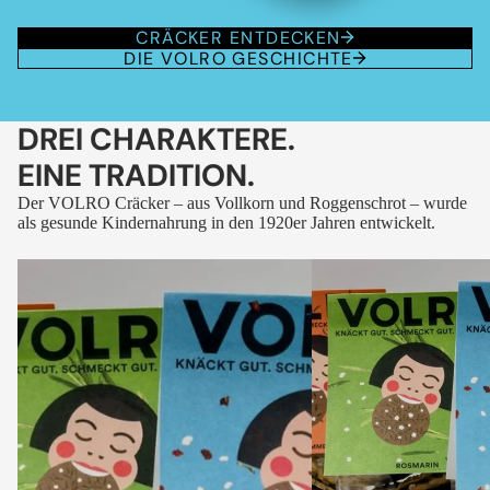
CRÄCKER ENTDECKEN
DIE VOLRO GESCHICHTE
DREI CHARAKTERE.
EINE TRADITION.
Der VOLRO Cräcker – aus Vollkorn und Roggenschrot – wurde
als gesunde Kindernahrung in den 1920er Jahren entwickelt.
VOLRO
VOLRO
-
-
FLEURS
KÜMMEL
DES
ALPES