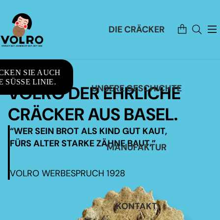
Artikel
DIE CRÄCKER
im
Warenkorb
insgesamt:
0
CKEN SIE AUCH
 SÜSSE LINIE.
VOLRO DER EHRLICHE
UNSERE GESCHICHTE
CRÄCKER AUS BASEL.
“WER SEIN BROT ALS KIND GUT KAUT,
FÜRS ALTER STARKE ZÄHNE BAUT.”
MANUFAKTUR
VOLRO WERBESPRUCH 1928
KONTAKT